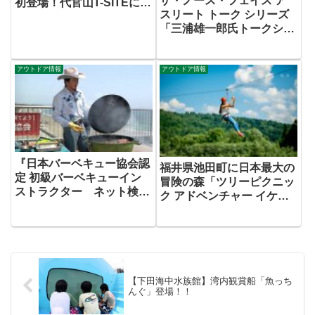
ザ・ノース・フェイス ア
初登場！代官山T-SITEに、
スリート トーク シリーズ
「LOGOS SHOP」を期間
「三浦雄一郎氏トークショ
限定OPEN！
ー」を開催
アウトドア情報
アウトドア情報
『日本バーベキュー協会認
福井県池田町に日本最大の
定 初級バーベキューイン
冒険の森「ツリーピクニッ
ストラクター ネット検定
ク アドベンチャー イケ
講座』募集開始・開講
ダ」オープン！
【下田海中水族館】湾内観賞船「魚っち
んぐ」登場！！