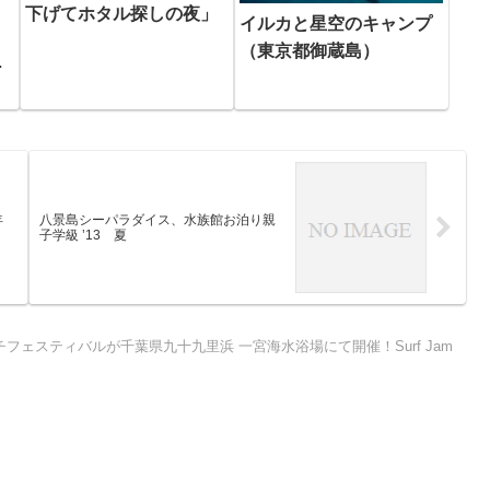
下げてホタル探しの夜」
イルカと星空のキャンプ
（東京都御蔵島）
ト
・
年
八景島シーパラダイス、水族館お泊り親
子学級 ’13 夏
フェスティバルが千葉県九十九里浜 一宮海水浴場にて開催！Surf Jam