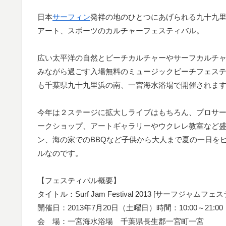
日本
サーフィン
発祥の地のひとつにあげられる九十九
アート、スポーツのカルチャーフェスティバル。
広い太平洋の自然とビーチカルチャーやサーフカルチ
みながら過ごす入場無料のミュージックビーチフェスティバル Su
も千葉県九十九里浜の南、一宮海水浴場で開催されま
今年は２ステージに拡大しライブはもちろん、プロサ
ークショップ、アートギャラリーやウクレレ教室など
ン、海の家でのBBQなど子供から大人まで夏の一日を
ルなのです。
【フェスティバル概要】
タイトル：Surf Jam Festival 2013 [サーフジャムフェ
開催日：2013年7月20日（土曜日）時間：10:00～21:00
会 場：一宮海水浴場 千葉県長生郡一宮町一宮