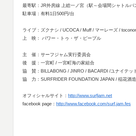
最寄駅：JR外房線 上総一ノ宮（駅～会場間シャトルバ
駐車場：有料1日500円/台
ライブ：ズクナシ / UCOCA / Muff / マーレーズ / toconoma / 
上 映： パワー・トゥ・ザ・ピープル
主 催：サーフジャム実行委員会
後 援：一宮町 / 一宮町海の家組合
協 賛：BILLABONG / JINRO / BACARDI /ユナイ
協 力：SURFRIDER FOUNDATION JAPAN / 稲花酒造 /
オフィシャルサイト：
http://www.surfjam.net
facebook page：
http://www.facebook.com/surf.jam.fes