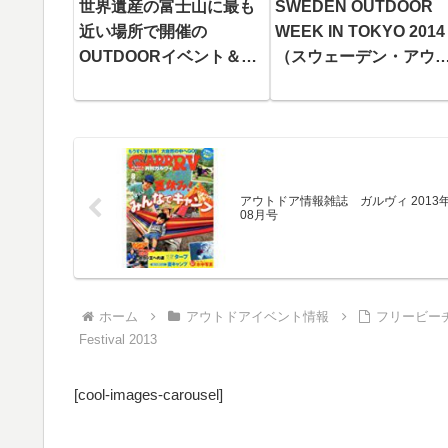
世界遺産の富士山に最も
SWEDEN OUTDOOR
近い場所で開催の
WEEK IN TOKYO 2014
OUTDOORイベント＆レ
（スウェーデン・アウ
ース「第3回 トレイルジ
ドア・ウィーク・イン
ャム in Mt.FUJI」エント
トウキョウ2014）開催
リー開始！！
アウトドア情報雑誌 ガルヴィ 2013
08月号
ホーム
アウトドアイベント情報
フリービーチ
Festival 2013
[cool-images-carousel]