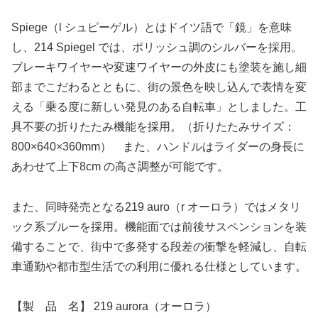
Spiege（l シュピーゲル）とはドイツ語で「鏡」を意味
し、214 Spiegel では、ポリッシュ調のシルバーを採用。
ブレーキワイヤーや変速ワイヤーの外皮にも塗装を施し細
部までこだわるとともに、街の景色を映し込んで表情を変
える「乗る度に新しい発見のある自転車」としました。工
具不要の折りたたみ機能を採用。（折りたたみサイズ：
800×640×360mm） また、ハンドルはライダーの身長に
あわせて上下8cm の高さ調整が可能です。
また、同時発売となる219 auro（r オーロラ）ではメタリ
ック系ブルーを採用。機能面では前後サスペンションを装
備することで、街中で多発する段差の衝撃を軽減し、自転
車通勤や都市型生活での利用に優れる仕様としています。
【製 品 名】 219 aurora（オーロラ）