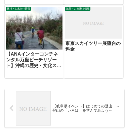
み特別運転を実施します。
旅行・お出掛け情報
旅行・お出掛け情報
東京スカイツリー展望台の
料金
【ANAインターコンチネ
ンタル万座ビーチリゾー
ト】沖縄の歴史・文化スポ
ットを自転車で巡る「モー
ニングサイクリング」を開
催 2013年3月15日（金）ま
で
【岐阜県イベント】はじめての登山 ～
登山の「いろは」を学んでみよう～