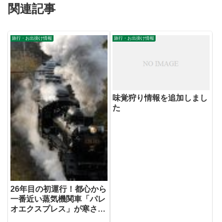
関連記事
旅行・お出掛け情報
旅行・お出掛け情報
味覚狩り情報を追加しまし
た
26年目の初運行！都心から
一番近い蒸気機関車「パレ
オエクスプレス」が寒さ吹
きとばす熱気と迫力の冬休