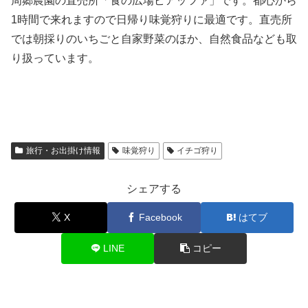
周郷農園の直売所「食の広場ピアッツァ」です。都心から
1時間で来れますので日帰り味覚狩りに最適です。直売所
では朝採りのいちごと自家野菜のほか、自然食品なども取
り扱っています。
旅行・お出掛け情報
味覚狩り
イチゴ狩り
シェアする
X
Facebook
はてブ
LINE
コピー