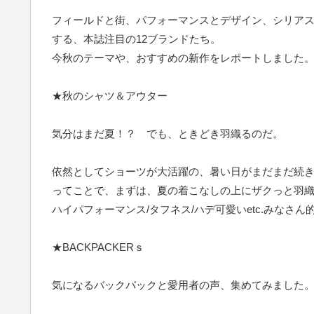
フィールドと街、パフォーマンスとデザイン、シリア
する、本誌注目の12ブランドたち。
今秋のテーマや、おすすめの新作をレポートしました
★秋のシャツ＆アウター
気分はまだ夏！？ でも、ときどき羽織るのだ。
依然としてショーツが大活躍の、暑い日がまだまだ続
ってことで、まずは、夏の着こなしの上にザクっと羽
ハイパフォーマンス/タフネス/ハデ可愛いetc.みなさ
★BACKPACKERｓ
気になるバックパックと愛用者の声、集めてみました