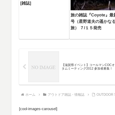
[雑誌]
旅の雑誌『Coyote』最
号（星野道夫の遥かな
旅） ７/１５発売
【滋賀県イベント】コールマンCOCオ
タムミーティング2012 参加者募集！
ホーム
アウトドア雑誌・情報誌
OUTDOOR S
[cool-images-carousel]