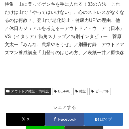
特集 山に登ってゲンキを手に入れる！33の方法ーこれ
だけは山で「やってはいけない」、心のストレスがなくな
るのは何故？、登山で“老化防止・健康力UP”の理由、他
／休日カジュアルを考えるーアウトドア・ウェア（日本）
VS（イタリア）街角スナップ／特別インタビュー 菅原
文太ー「みんな、農業やろうぜ」／別冊付録 アウトドア
ズマン養成講座「山登りのはじめ方」／表紙ー井ノ原快彦
アウトドア雑誌・情報誌
BE-PAL
雑誌
ビーパル
シェアする
X
Facebook
はてブ