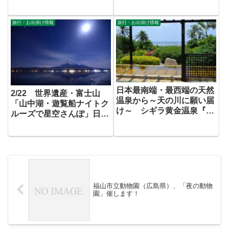
録！」
旅行・お出掛け情報
旅行・お出掛け情報
日本最南端・最西端の天然
2/22 世界遺産・富士山
温泉から～天の川に願い届
「山中湖・遊覧船ナイトク
け～ シギラ黄金温泉『七
ルーズで星空さんぽ」日帰
夕まつり』 7/1～7/8 開催
りバスツアー
福山市立動物園（広島県）、「夜の動物
園」催します！