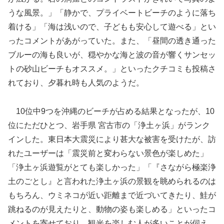
うな風景。」「静かで、プライベートビーチのように落ち
着ける」「海は浅いので、子どもも安心して遊べる」とい
ったコメントがあがっていた。また、「昼間の透き通った
ブルーの海も良いが、穏やかな海と波の音が響くサンセッ
トの砂山ビーチもオススメ。」といったクチコミも投稿さ
れており、夕暮れ時も人気のようだ。
10位中9つを沖縄のビーチが占める結果となったが、10
位にただひとつ、岩手県 宮古市の「浄土ヶ浜」がランク
インした。東日本大震災により甚大な被害を受けたが、訪
れたユーザーは「震災前と変わらない景色が楽しめた」
「浄土ヶ浜遊覧がとても楽しかった」「『さながら極楽浄
土のごとし』と言われた浄土ヶ浜の景観を眺められるのは
もちろん、ウミネコが近い距離まで近づいてきたり、鮭が
跳ねるのが見えたりと、動物の姿も楽しめる」といったコ
メントを寄せており、観光を楽しむ人が多いことが伺え