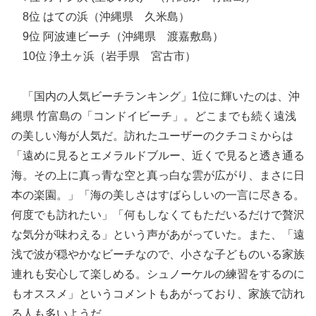
8位 はての浜（沖縄県 久米島）
9位 阿波連ビーチ（沖縄県 渡嘉敷島）
10位 浄土ヶ浜（岩手県 宮古市）
「国内の人気ビーチランキング」1位に輝いたのは、沖
縄県 竹富島の「コンドイビーチ」。どこまでも続く遠浅
の美しい海が人気だ。訪れたユーザーのクチコミからは
「遠めに見るとエメラルドブルー、近くで見ると透き通る
海。その上に真っ青な空と真っ白な雲が広がり、まさに日
本の楽園。」「海の美しさはすばらしいの一言に尽きる。
何度でも訪れたい」「何もしなくてもただいるだけで贅沢
な気分が味わえる」という声があがっていた。また、「遠
浅で波が穏やかなビーチなので、小さな子どものいる家族
連れも安心して楽しめる。シュノーケルの練習をするのに
もオススメ」というコメントもあがっており、家族で訪れ
る人も多いようだ。