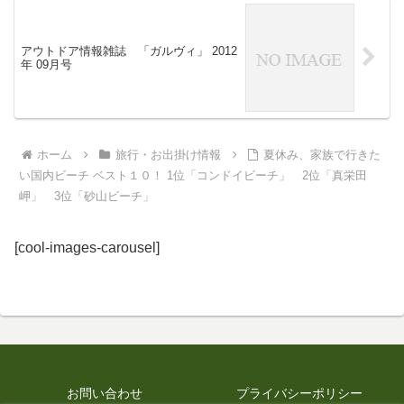
アウトドア情報雑誌 「ガルヴィ」 2012
年 09月号
ホーム
旅行・お出掛け情報
夏休み、家族で行きた
い国内ビーチ ベスト１０！ 1位「コンドイビーチ」 2位「真栄田
岬」 3位「砂山ビーチ」
[cool-images-carousel]
お問い合わせ
プライバシーポリシー