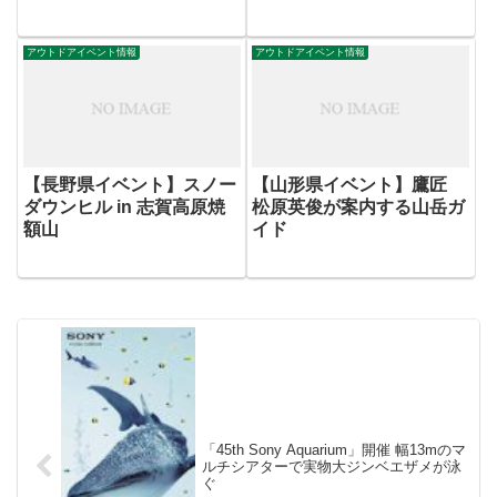
アウトドアイベント情報
アウトドアイベント情報
【長野県イベント】スノー
【山形県イベント】鷹匠
ダウンヒル in 志賀高原焼
松原英俊が案内する山岳ガ
額山
イド
「45th Sony Aquarium」開催 幅13mのマ
ルチシアターで実物大ジンベエザメが泳
ぐ