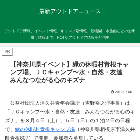
最新アウトドアニュース
アウトドア情報、イベント情報、キャンプ場情報、動物園・水族館などのお出
掛け情報まで、HOTなアウトドア情報を配信中
PR
【神奈川県イベント】緑の休暇村青根キャ
ンプ場、ＪＣキャンプ〜水・自然・友達
みんなつながる心のキズナ
2012.07.06
公益社団法人津久井青年会議所（吉野裕之理事長）は
「ＪＣキャンプ〜水・自然・友達 みんなつながる心のキ
ズナ」を８月４日（土）、５日（日）の１泊２日の日程
で、
緑の休暇村青根キャンプ場
（神奈川県相模原市津久井
町青根807）で開催。参加者を募集している。