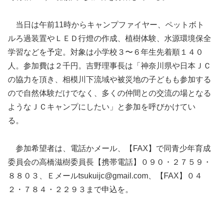
当日は午前11時からキャンプファイヤー、ペットボト
ルろ過装置やＬＥＤ行燈の作成、植樹体験、水源環境保全
学習などを予定。対象は小学校３〜６年生先着順１４０
人。参加費は２千円。吉野理事長は「神奈川県や日本ＪＣ
の協力を頂き、相模川下流域や被災地の子どもも参加する
ので自然体験だけでなく、多くの仲間との交流の場となる
ようなＪＣキャンプにしたい」と参加を呼びかけてい
る。
参加希望者は、電話かメール、【FAX】で同青少年育成
委員会の高橋滋樹委員長【携帯電話】０９０・２７５９・
８８０３、Ｅメールtsukuijc@gmail.com、【FAX】０４
２・７８４・２２９３まで申込を。