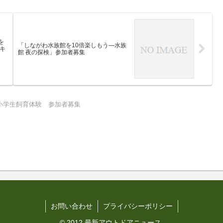
を
「しながわ水族館を10倍楽しもう—水族
キ
館 夜の探検」参加者募集
小学生飼育体験 参加者募集
お問い合わせ
プライバシーポリシー
© 2012 最新アウトドアニュース.