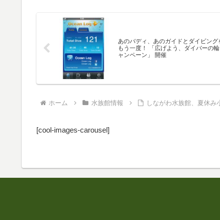
あのバディ、あのガイドとダイビング
もう一度！ 「広げよう、ダイバーの輪
ャンペーン」 開催
ホーム
水族館情報
しながわ水族館、夏休み
[cool-images-carousel]