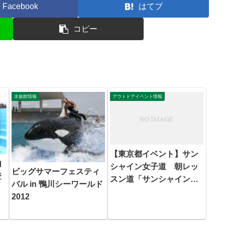
Facebook
はてブ
コピー
水族館情報
アウトドアイベント情報
【東京都イベント】サン
内
シャイン女子道 朝レッ
ビッグサマーフェスティ
登
スン道「サンシャイン水
バル in 鴨川シーワールド
族館で朝ヨガ」参加者募
2012
集中！