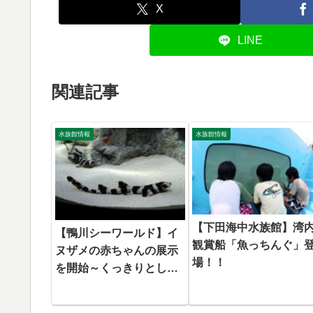
X
LINE
関連記事
水族館情報
水族館情報
【下田海中水族館】湾
【鴨川シーワールド】イ
観賞船「魚っちんぐ」
ヌザメの赤ちゃんの展示
場！！
を開始～くっきりとし
た“シマ模様”が見られる
のは今だけ！～