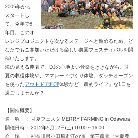
2005年から
スタートし
て、今年で8
年目。このオ
レンジプロジェクトを次なるステージへと進めるため、ど
なたでもご参加いただける楽しい農園フェスティバルを開
催いたします。
海の見える農園で、DJの心地よい音楽をききながら、甘
夏の収穫体験や、ママレードづくり体験、ダッチオーブン
を使った
アウトドア料理
体験など「農的ライフ」な1日を
過ごしませんか？
【開催概要】
名 称 ： 甘夏フェスタ MERRY FARMING in Odawara
開催日時： 2012年5月12日(土) 10:00 ~ 16:00
会 場 ： 神奈川県小田原市江の浦 第三農園（甘夏農