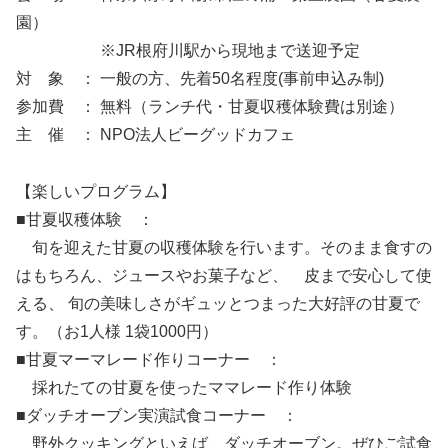
園）
※JR根府川駅から現地まで送迎予定
対 象 ： 一般の方、先着50名程度(事前申込み制)
参加費 ： 無料（ランチ代・甘夏収穫体験費は別途）
主 催 ： NPO法人ビーグッドカフェ
【楽しいプログラム】
■甘夏収穫体験 ：
旬を迎えた甘夏の収穫体験を行います。そのまま食すの
はもちろん、ジュースやお菓子など、 皮まで安心して使
える、 旬の美味しさがギュッとつまった大好評の甘夏で
す。（お1人様 1袋1000円）
■甘夏マーマレード作りコーナー ：
採れたての甘夏を使ったママレード作り体験
■ダッチオーブン実演試食コーナー ：
野外クッキングといえば、ダッチオーブン。ぜひご試食