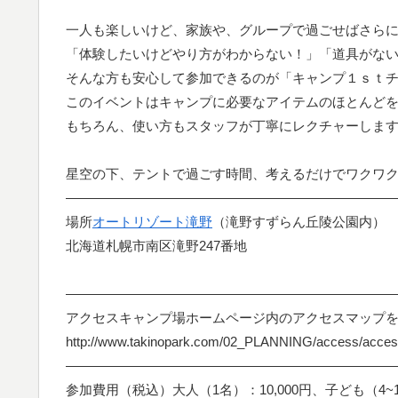
一人も楽しいけど、家族や、グループで過ごせばさら
「体験したいけどやり方がわからない！」「道具がな
そんな方も安心して参加できるのが「キャンプ１ｓｔ
このイベントはキャンプに必要なアイテムのほとんど
もちろん、使い方もスタッフが丁寧にレクチャーしま
星空の下、テントで過ごす時間、考えるだけでワクワクしま
—————————————————————————
場所
オートリゾート滝野
（滝野すずらん丘陵公園内）
北海道札幌市南区滝野247番地
—————————————————————————
アクセスキャンプ場ホームページ内のアクセスマップ
http://www.takinopark.com/02_PLANNING/access/acces
—————————————————————————
参加費用（税込）大人（1名）：10,000円、子ども（4~