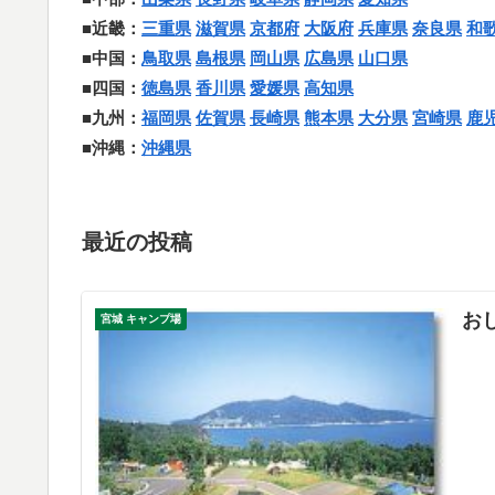
■近畿：
三重県
滋賀県
京都府
大阪府
兵庫県
奈良県
和
■中国：
鳥取県
島根県
岡山県
広島県
山口県
■四国：
徳島県
香川県
愛媛県
高知県
■九州：
福岡県
佐賀県
長崎県
熊本県
大分県
宮崎県
鹿
■沖縄：
沖縄県
最近の投稿
お
宮城 キャンプ場