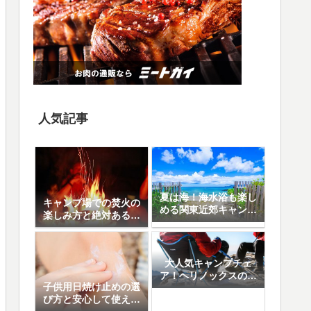
人気記事
夏は海！海水浴も楽し
キャンプ場での焚火の
める関東近郊キャンプ
楽しみ方と絶対あると
場10選
便利なアイテム8選
大人気キャンプチェ
ア！ヘリノックスの魅
子供用日焼け止めの選
力と人気の5モデル徹
び方と安心して使える
底比較