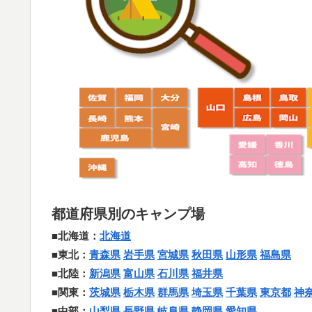
都道府県別のキャンプ場
■北海道：
北海道
■東北：
青森県
岩手県
宮城県
秋田県
山形県
福島県
■北陸：
新潟県
富山県
石川県
福井県
■関東：
茨城県
栃木県
群馬県
埼玉県
千葉県
東京都
神
■中部：
山梨県
長野県
岐阜県
静岡県
愛知県