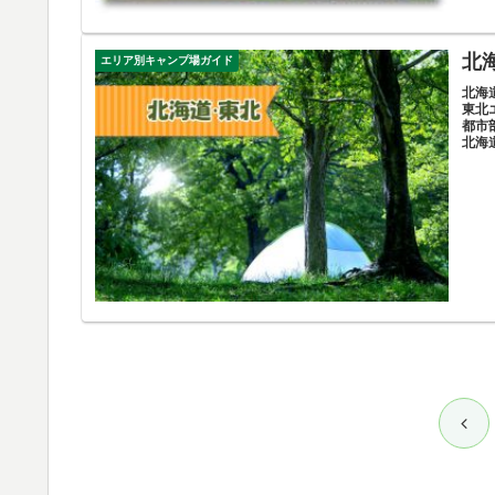
北
エリア別キャンプ場ガイド
北海
東北
都市
北海
前
へ