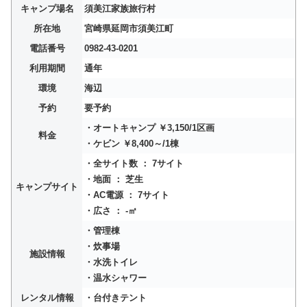
キャンプ場名
須美江家族旅行村
所在地
宮崎県延岡市須美江町
電話番号
0982-43-0201
利用期間
通年
環境
海辺
予約
要予約
・オートキャンプ ￥3,150/1区画
料金
・ケビン ￥8,400～/1棟
・全サイト数 ： 7サイト
・地面 ： 芝生
キャンプサイト
・AC電源 ： 7サイト
・広さ ： -㎡
・管理棟
・炊事場
施設情報
・水洗トイレ
・温水シャワー
レンタル情報
・台付きテント