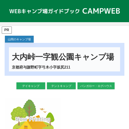
PR
山間のキャンプ場
大内峠一字観公園キャンプ場
京都府与謝野町字弓木小字坂尻211
デイキャンプ
テントキャンプ
バンガロー・ログハウス