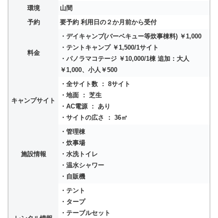
環境
山間
予約
要予約 利用日の２か月前から受付
・デイキャンプ(バーベキュー等炊事棟料) ￥1,000
・テントキャンプ ￥1,500/1サイト
料金
・パノラマコテージ ￥10,000/1棟 追加：大人
￥1,000、小人￥500
・全サイト数 ： 8サイト
・地面 ： 芝生
キャンプサイト
・AC電源 ： あり
・サイトの広さ ： 36㎡
・管理棟
・炊事場
施設情報
・水洗トイレ
・温水シャワー
・自販機
・テント
・タープ
・テーブルセット