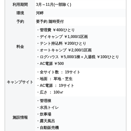
利用期間
3月～11月(一部除く)
環境
河畔
予約
要予約 随時受付
・管理費 ￥400/ひとり
・デイキャンプ ￥1,000/1区画
・テント持込料 ￥200/ひとり
料金
・オートキャンプ ￥2,000/1区画
・ログハウス ￥5,000/1棟＋入湯税 ￥100/ひとり
・AC電源 ￥500
・全サイト数 ： 19サイト
・地面 ： 草地・芝生
キャンプサイト
・AC電源 ： 19サイト
・広さ ： 100㎡
・管理棟
・水洗トイレ
・炊事場
施設情報
・露天風呂
・自動販売機