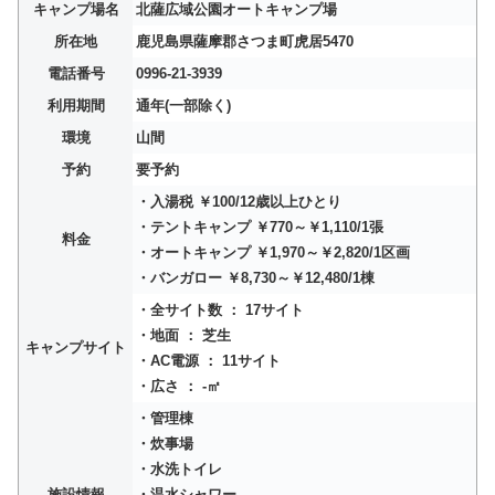
キャンプ場名
北薩広域公園オートキャンプ場
所在地
鹿児島県薩摩郡さつま町虎居5470
電話番号
0996-21-3939
利用期間
通年(一部除く)
環境
山間
予約
要予約
・入湯税 ￥100/12歳以上ひとり
・テントキャンプ ￥770～￥1,110/1張
料金
・オートキャンプ ￥1,970～￥2,820/1区画
・バンガロー ￥8,730～￥12,480/1棟
・全サイト数 ： 17サイト
・地面 ： 芝生
キャンプサイト
・AC電源 ： 11サイト
・広さ ： -㎡
・管理棟
・炊事場
・水洗トイレ
施設情報
・温水シャワー