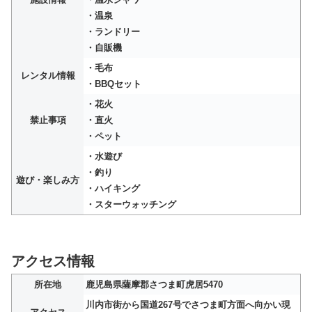
・温泉
・ランドリー
・自販機
・毛布
レンタル情報
・BBQセット
・花火
禁止事項
・直火
・ペット
・水遊び
・釣り
遊び・楽しみ方
・ハイキング
・スターウォッチング
アクセス情報
所在地
鹿児島県薩摩郡さつま町虎居5470
川内市街から国道267号でさつま町方面へ向かい現