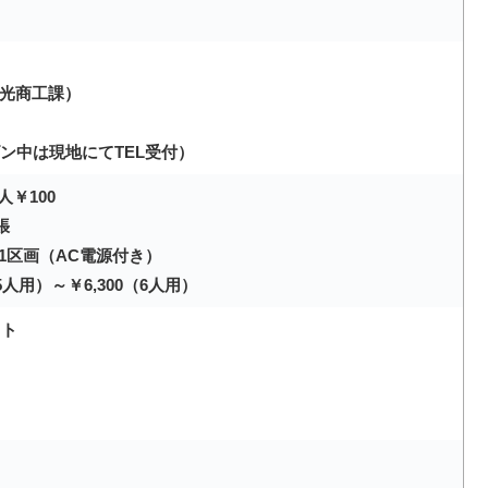
市観光商工課）
ン中は現地にてTEL受付）
人￥100
張
0/1区画（AC電源付き）
5人用）～￥6,300（6人用）
イト