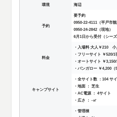
環境
海辺
要予約
0950-22-4111（平戸
予約
0950-24-2842（現地）
6月1日から受付（シーズ
・入場料 大人￥210 小
・フリーサイト ￥520/1
料金
・オートサイト ￥3,15
・バンガロー ￥4,200（
・全サイト数 ：104 サ
・地面 ： 芝生
キャンプサイト
・AC電源 ： 4サイト
・広さ ： -㎡
・管理棟