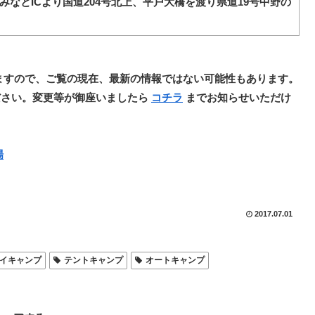
なとICより国道204号北上、平戸大橋を渡り県道19号中野の
ますので、ご覧の現在、最新の情報ではない可能性もあります。
ださい。変更等が御座いましたら
コチラ
までお知らせいただけ
場
2017.07.01
イキャンプ
テントキャンプ
オートキャンプ