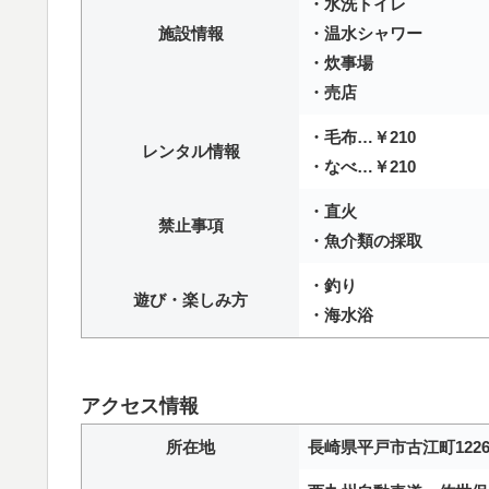
・水洗トイレ
施設情報
・温水シャワー
・炊事場
・売店
・毛布…￥210
レンタル情報
・なべ…￥210
・直火
禁止事項
・魚介類の採取
・釣り
遊び・楽しみ方
・海水浴
アクセス情報
所在地
長崎県平戸市古江町122