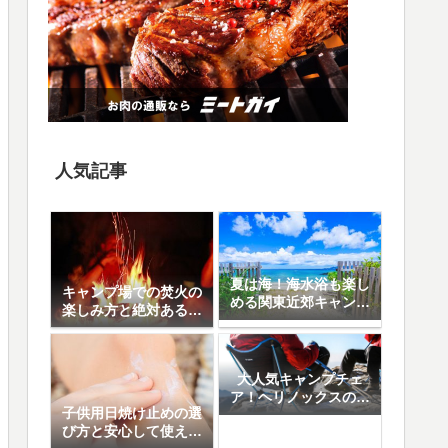
人気記事
夏は海！海水浴も楽し
キャンプ場での焚火の
める関東近郊キャンプ
楽しみ方と絶対あると
場10選
便利なアイテム8選
大人気キャンプチェ
ア！ヘリノックスの魅
子供用日焼け止めの選
力と人気の5モデル徹
び方と安心して使える
底比較