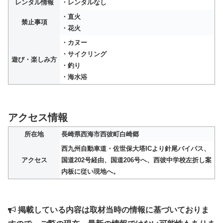
レンタル情報
・レンタルなし
・直火
禁止事項
・花火
・カヌー
・サイクリング
遊び・楽しみ方
・釣り
・海水浴
アクセス情報
所在地
長崎県西海市西彼町白崎郷
西九州自動車道・佐世保大塔ICより針尾バイパス、
アクセス
国道202号経由、国道206号へ、西彼中学校左折し案
内板に従い現地へ。
掲載している内容は取材当時の情報に基づいておりま