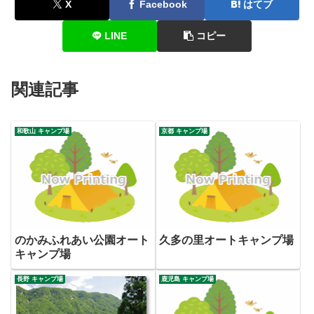
X
Facebook
はてブ
LINE
コピー
関連記事
和歌山 キャンプ場
京都 キャンプ場
のかみふれあい公園オート
久多の里オートキャンプ場
キャンプ場
長野 キャンプ場
鹿児島 キャンプ場