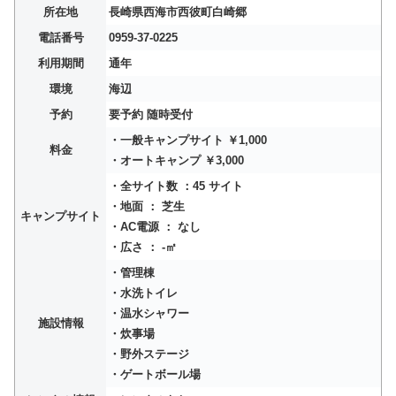
所在地
長崎県西海市西彼町白崎郷
電話番号
0959-37-0225
利用期間
通年
環境
海辺
予約
要予約 随時受付
・一般キャンプサイト ￥1,000
料金
・オートキャンプ ￥3,000
・全サイト数 ：45 サイト
・地面 ： 芝生
キャンプサイト
・AC電源 ： なし
・広さ ： -㎡
・管理棟
・水洗トイレ
・温水シャワー
施設情報
・炊事場
・野外ステージ
・ゲートボール場