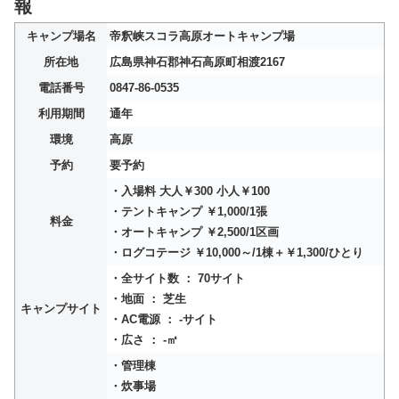
報
キャンプ場名
帝釈峡スコラ高原オートキャンプ場
所在地
広島県神石郡神石高原町相渡2167
電話番号
0847-86-0535
利用期間
通年
環境
高原
予約
要予約
・入場料 大人￥300 小人￥100
・テントキャンプ ￥1,000/1張
料金
・オートキャンプ ￥2,500/1区画
・ログコテージ ￥10,000～/1棟＋￥1,300/ひとり
・全サイト数 ： 70サイト
・地面 ： 芝生
キャンプサイト
・AC電源 ： -サイト
・広さ ： -㎡
・管理棟
・炊事場