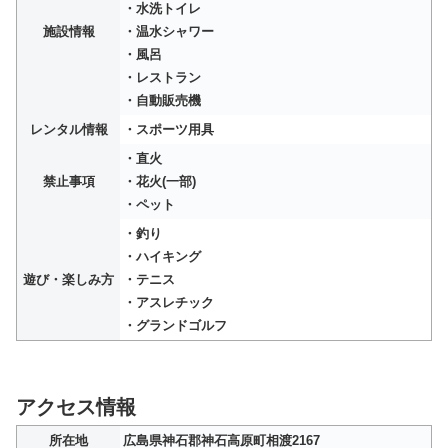
・水洗トイレ
施設情報
・温水シャワー
・風呂
・レストラン
・自動販売機
レンタル情報
・スポーツ用具
・直火
禁止事項
・花火(一部)
・ペット
・釣り
・ハイキング
遊び・楽しみ方
・テニス
・アスレチック
・グランドゴルフ
アクセス情報
所在地
広島県神石郡神石高原町相渡2167