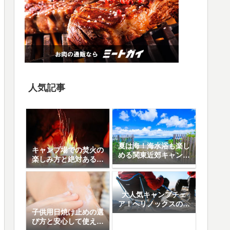
人気記事
夏は海！海水浴も楽し
キャンプ場での焚火の
める関東近郊キャンプ
楽しみ方と絶対あると
場10選
便利なアイテム8選
大人気キャンプチェ
ア！ヘリノックスの魅
子供用日焼け止めの選
力と人気の5モデル徹
び方と安心して使える
底比較