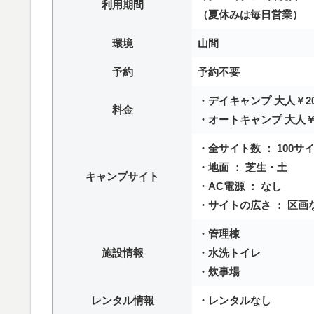
利用期間
（夏休みは毎日営業）
環境
山間
予約
予約不要
・デイキャンプ 大人￥200
料金
・オートキャンプ 大人￥40
・全サイト数 ： 100サ
・地面 ： 芝生・土
キャンプサイト
・AC電源 ： なし
・サイトの広さ ： 区画
・管理棟
施設情報
・水洗トイレ
・炊事場
レンタル情報
・レンタルなし