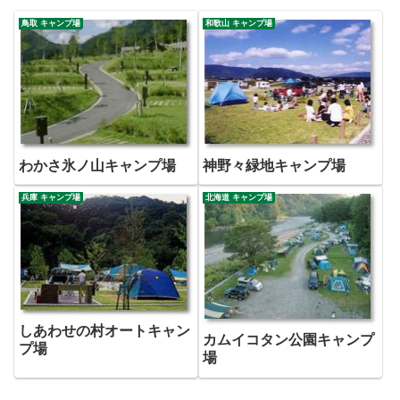
鳥取 キャンプ場
和歌山 キャンプ場
わかさ氷ノ山キャンプ場
神野々緑地キャンプ場
兵庫 キャンプ場
北海道 キャンプ場
しあわせの村オートキャン
カムイコタン公園キャンプ
プ場
場