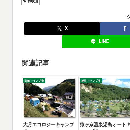
和歌山
X
LINE
関連記事
高知 キャンプ場
群馬 キャンプ場
大月エコロジーキャンプ
猿ヶ京温泉湯島オート