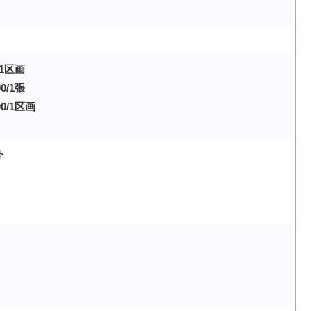
/1区画
0/1張
0/1区画
ト