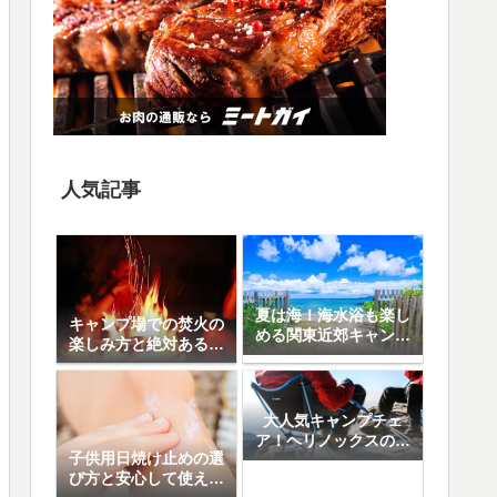
人気記事
夏は海！海水浴も楽し
キャンプ場での焚火の
める関東近郊キャンプ
楽しみ方と絶対あると
場10選
便利なアイテム8選
大人気キャンプチェ
ア！ヘリノックスの魅
子供用日焼け止めの選
力と人気の5モデル徹
び方と安心して使える
底比較