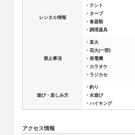
・テント
・タープ
レンタル情報
・食器類
・調理器具
・直火
・花火(一部)
禁止事項
・発電機
・カラオケ
・ラジカセ
・釣り
遊び・楽しみ方
・水遊び
・ハイキング
アクセス情報