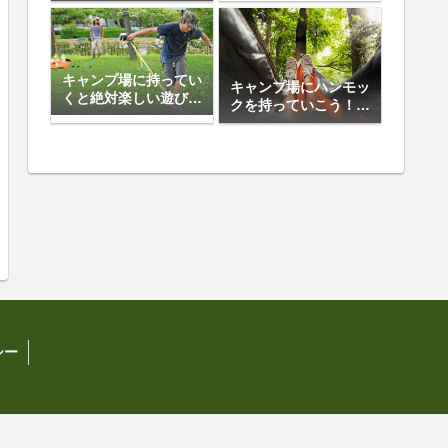
日焼け止め5選
キャンプ場に持ってい
キャンプ場にハンモッ
くと絶対楽しい遊び道
クを持っていこう！お
具10選
すすめハンモック5選
シー