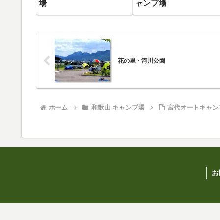
場
ャンプ場
花の里・河川公園
ホーム
和歌山 キャンプ場
宮代オートキャン
お