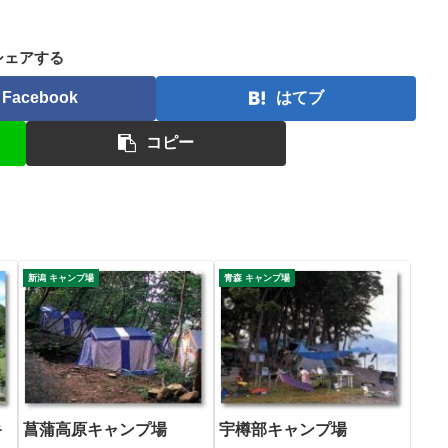
シェアする
Facebook
はてブ
コピー
新潟 キャンプ場
青森 キャンプ場
キ
菖蒲高原キャンプ場
宇樽部キャンプ場