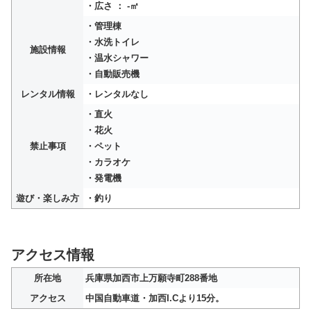
・広さ ： -㎡
・管理棟
・水洗トイレ
施設情報
・温水シャワー
・自動販売機
レンタル情報
・レンタルなし
・直火
・花火
禁止事項
・ペット
・カラオケ
・発電機
遊び・楽しみ方
・釣り
アクセス情報
所在地
兵庫県加西市上万願寺町288番地
アクセス
中国自動車道・加西I.Cより15分。