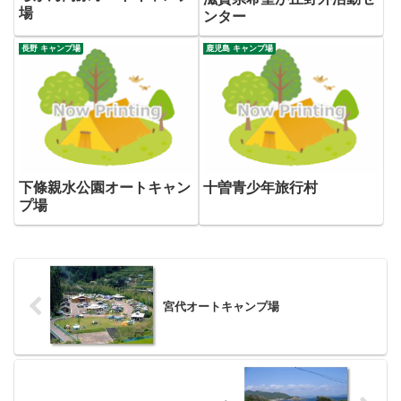
場
ンター
長野 キャンプ場
鹿児島 キャンプ場
下條親水公園オートキャン
十曽青少年旅行村
プ場
宮代オートキャンプ場