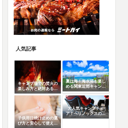
人気記事
夏は海！海水浴も楽し
キャンプ場での焚火の
める関東近郊キャンプ
楽しみ方と絶対あると
場10選
便利なアイテム8選
大人気キャンプチェ
ア！ヘリノックスの魅
子供用日焼け止めの選
力と人気の5モデル徹
び方と安心して使える
底比較