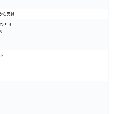
から受付
/ひとり
0
～
イト