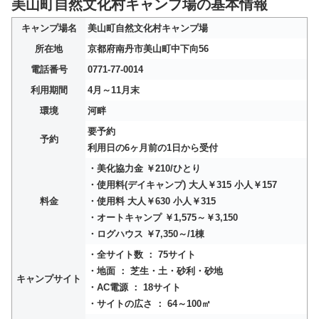
美山町自然文化村キャンプ場の基本情報
キャンプ場名
美山町自然文化村キャンプ場
所在地
京都府南丹市美山町中下向56
電話番号
0771-77-0014
利用期間
4月～11月末
環境
河畔
要予約
予約
利用日の6ヶ月前の1日から受付
・美化協力金 ￥210/ひとり
・使用料(デイキャンプ) 大人￥315 小人￥157
料金
・使用料 大人￥630 小人￥315
・オートキャンプ ￥1,575～￥3,150
・ログハウス ￥7,350～/1棟
・全サイト数 ： 75サイト
・地面 ： 芝生・土・砂利・砂地
キャンプサイト
・AC電源 ： 18サイト
・サイトの広さ ： 64～100㎡