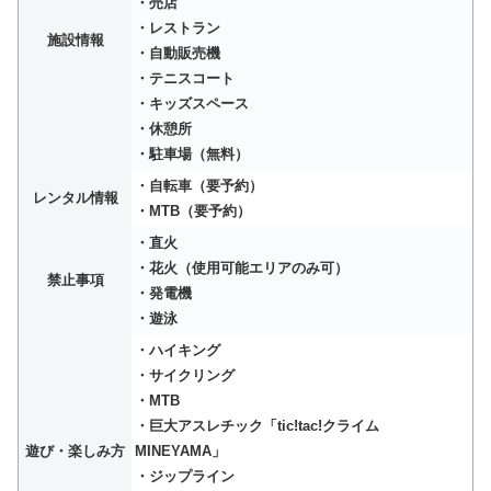
・売店
・レストラン
施設情報
・自動販売機
・テニスコート
・キッズスペース
・休憩所
・駐車場（無料）
・自転車（要予約）
レンタル情報
・MTB（要予約）
・直火
・花火（使用可能エリアのみ可）
禁止事項
・発電機
・遊泳
・ハイキング
・サイクリング
・MTB
・巨大アスレチック「tic!tac!クライム
遊び・楽しみ方
MINEYAMA」
・ジップライン