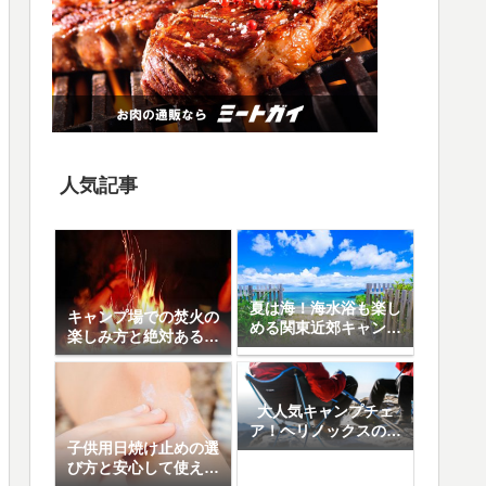
人気記事
夏は海！海水浴も楽し
キャンプ場での焚火の
める関東近郊キャンプ
楽しみ方と絶対あると
場10選
便利なアイテム8選
大人気キャンプチェ
ア！ヘリノックスの魅
子供用日焼け止めの選
力と人気の5モデル徹
び方と安心して使える
底比較