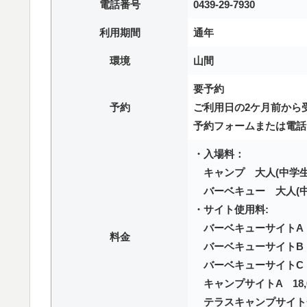
電話番号
0439-29-7930
利用期間
通年
環境
山間
要予約
予約
ご利用日の2ケ月前から
予約フォームまたは電話
・入場料：
キャンプ 大人(中学生以
バーベキュー 大人(中学
・サイト使用料:
バーベキューサイトA 6
料金
バーベキューサイトB 7
バーベキューサイトC 8
キャンプサイトA 18,0
テラスキャンプサイト一区