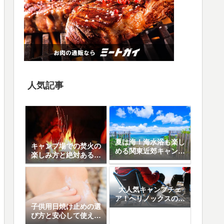
人気記事
夏は海！海水浴も楽し
キャンプ場での焚火の
める関東近郊キャンプ
楽しみ方と絶対あると
場10選
便利なアイテム8選
大人気キャンプチェ
ア！ヘリノックスの魅
子供用日焼け止めの選
力と人気の5モデル徹
び方と安心して使える
底比較