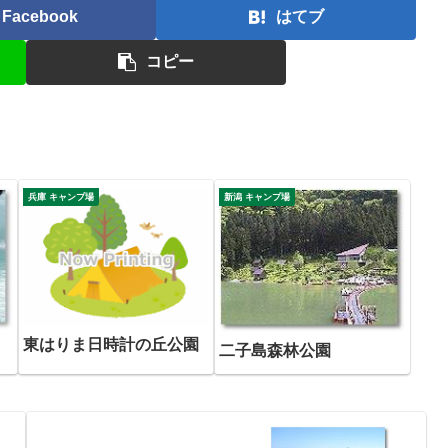
Facebook
はてブ
コピー
兵庫 キャンプ場
新潟 キャンプ場
東はりま日時計の丘公園
二子島森林公園