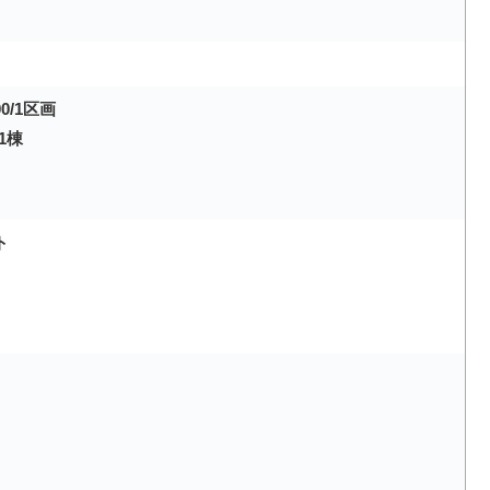
0/1区画
1棟
ト