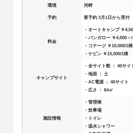
環境
河畔
予約
要予約 3月1日から受付
・オートキャンプ ￥4,50
・バンガロー ￥4,000～/
料金
・コテージ ￥10,000/1棟
・ケビン ￥15,000/1棟
・全サイト数 ： 40サイ
・地面 ： 土
キャンプサイト
・AC電源 ： 40サイト
・広さ ： 64㎡
・管理棟
・炊事場
施設情報
・トイレ
・温水シャワー