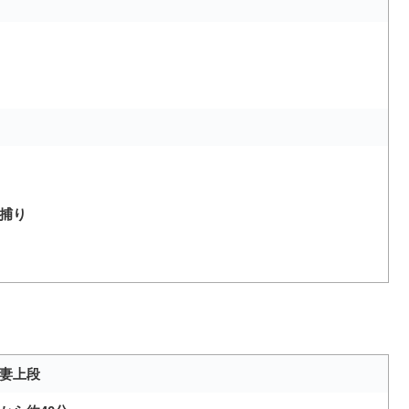
捕り
妻上段