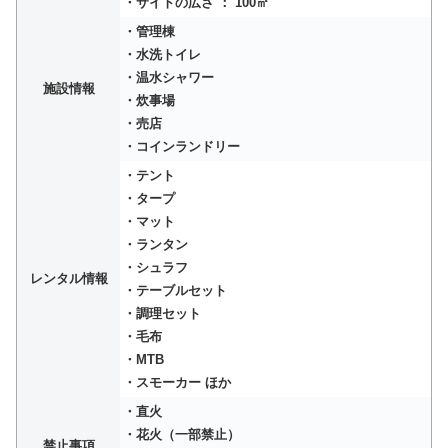
・サイトの広さ ： 100㎡
・管理棟
・水洗トイレ
・温水シャワー
施設情報
・炊事場
・売店
・コインランドリー
・テント
・タープ
・マット
・ランタン
・シュラフ
レンタル情報
・テーブルセット
・調理セット
・毛布
・MTB
・スモーカー ほか
・直火
・花火（一部禁止）
禁止事項