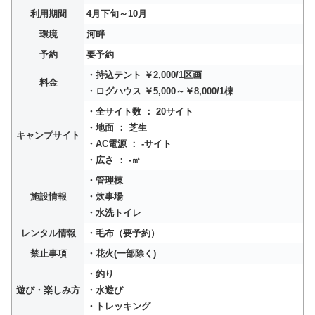
利用期間
4月下旬～10月
環境
河畔
予約
要予約
・持込テント ￥2,000/1区画
料金
・ログハウス ￥5,000～￥8,000/1棟
・全サイト数 ： 20サイト
・地面 ： 芝生
キャンプサイト
・AC電源 ： -サイト
・広さ ： -㎡
・管理棟
施設情報
・炊事場
・水洗トイレ
レンタル情報
・毛布（要予約）
禁止事項
・花火(一部除く)
・釣り
遊び・楽しみ方
・水遊び
・トレッキング