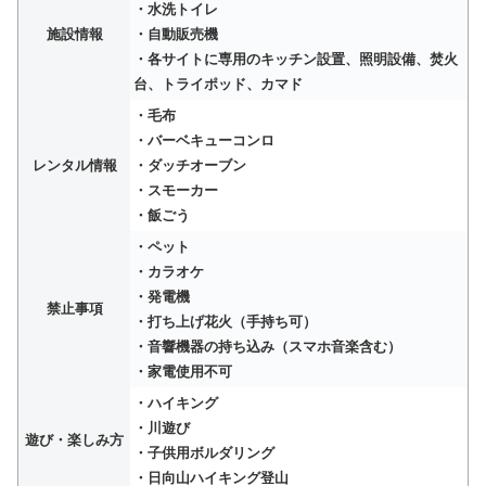
・水洗トイレ
施設情報
・自動販売機
・各サイトに専用のキッチン設置、照明設備、焚火
台、トライポッド、カマド
・毛布
・バーベキューコンロ
レンタル情報
・ダッチオーブン
・スモーカー
・飯ごう
・ペット
・カラオケ
・発電機
禁止事項
・打ち上げ花火（手持ち可）
・音響機器の持ち込み（スマホ音楽含む）
・家電使用不可
・ハイキング
・川遊び
遊び・楽しみ方
・子供用ボルダリング
・日向山ハイキング登山