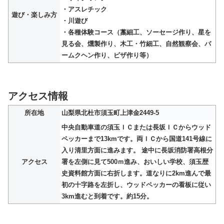
・アスレチック
遊び・楽しみ方
・川遊び
・各種体験コース（藁細工、ソーセージ作り、星を
見る会、燻製作り、木工・竹細工、自然観察会、バ
ームクヘン作り、ピザ作り等）
アクセス情報
所在地
山梨県北杜市須玉町上津金2449-5
中央自動車道の須玉ＩＣまたは長坂ＩＣからウッド
ペッカーまで13kmです。両ＩＣから国道141号線に
入り清里方面に進みます。 途中に長坂消防署高根分
アクセス
署を左側に見て500ｍ進み、おいしい学校、須玉歴
史資料館方面に右折します。道なりに2km進んで最
初の十字路を左折し、ウッドペッカーの看板に従い
3km進むと到着です。約15分。