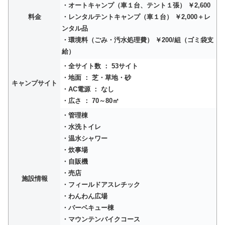
・オートキャンプ（車１台、テント１張） ￥2,600
料金
・レンタルテントキャンプ（車１台） ￥2,000＋レ
ンタル品
・環境料（ごみ・汚水処理費） ￥200/組（ゴミ袋支
給）
・全サイト数 ： 53サイト
・地面 ： 芝・草地・砂
キャンプサイト
・AC電源 ： なし
・広さ ： 70～80㎡
・管理棟
・水洗トイレ
・温水シャワー
・炊事場
・自販機
・売店
施設情報
・フィールドアスレチック
・わんわん広場
・バーベキュー棟
・マウンテンバイクコース