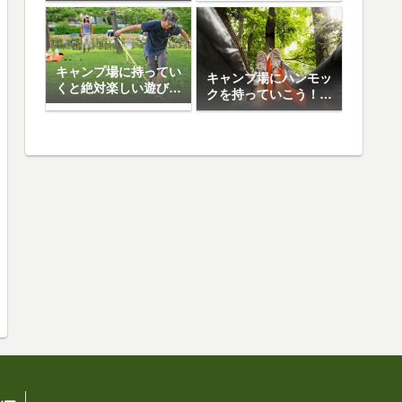
日焼け止め5選
キャンプ場に持ってい
キャンプ場にハンモッ
くと絶対楽しい遊び道
クを持っていこう！お
具10選
すすめハンモック5選
シー