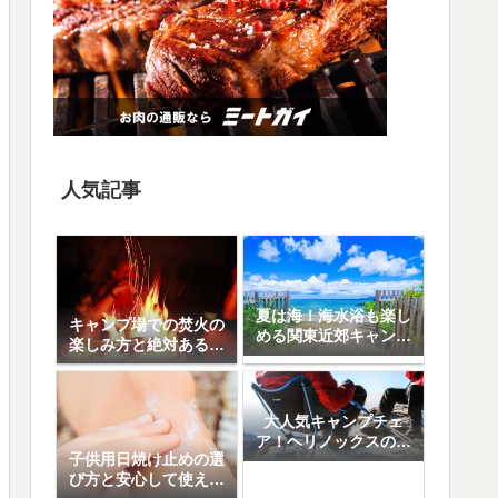
人気記事
夏は海！海水浴も楽し
キャンプ場での焚火の
める関東近郊キャンプ
楽しみ方と絶対あると
場10選
便利なアイテム8選
大人気キャンプチェ
ア！ヘリノックスの魅
子供用日焼け止めの選
力と人気の5モデル徹
び方と安心して使える
底比較