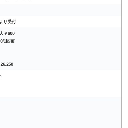
より受付
人￥600
0/1区画
6,250
ト
㎡