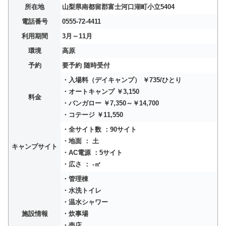
所在地
山梨県南都留郡富士河口湖町小立5404
電話番号
0555-72-4411
利用期間
3月～11月
環境
高原
予約
要予約 随時受付
・入場料（デイキャンプ） ￥735/ひとり
・オートキャンプ ￥3,150
料金
・バンガロー ￥7,350～￥14,700
・コテージ ￥11,550
・全サイト数 ：90サイト
・地面 ： 土
キャンプサイト
・AC電源 ：5サイト
・広さ ： -㎡
・管理棟
・水洗トイレ
・温水シャワー
施設情報
・炊事場
・売店