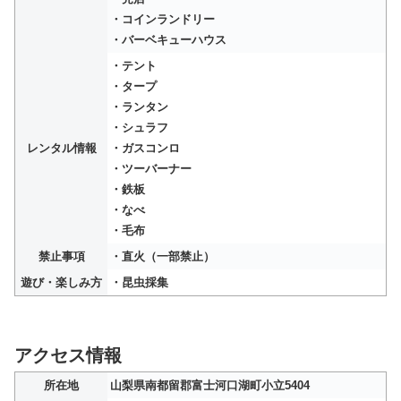
・コインランドリー
・バーベキューハウス
・テント
・タープ
・ランタン
・シュラフ
レンタル情報
・ガスコンロ
・ツーバーナー
・鉄板
・なべ
・毛布
禁止事項
・直火（一部禁止）
遊び・楽しみ方
・昆虫採集
アクセス情報
所在地
山梨県南都留郡富士河口湖町小立5404