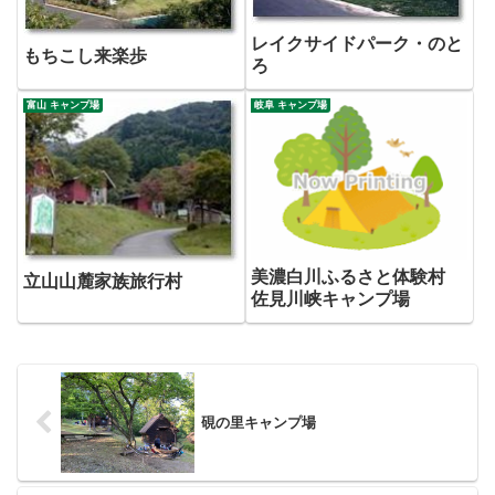
レイクサイドパーク・のと
もちこし来楽歩
ろ
富山 キャンプ場
岐阜 キャンプ場
美濃白川ふるさと体験村
立山山麓家族旅行村
佐見川峡キャンプ場
硯の里キャンプ場