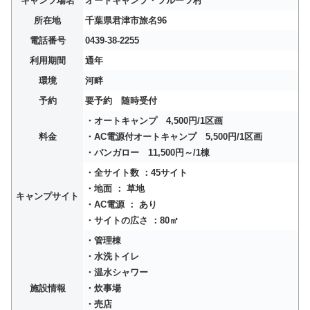
キャンプ場名
オートキャンプ・フルーツ村
所在地
千葉県君津市旅名96
電話番号
0439-38-2255
利用期間
通年
環境
河畔
予約
要予約 随時受付
・オートキャンプ 4,500円/1区画
料金
・AC電源付オートキャンプ 5,500円/1区画
・バンガロー 11,500円～/1棟
・全サイト数 ：45サイト
・地面 ： 草地
キャンプサイト
・AC電源 ： あり
・サイトの広さ ：80㎡
・管理棟
・水洗トイレ
・温水シャワー
施設情報
・炊事場
・売店