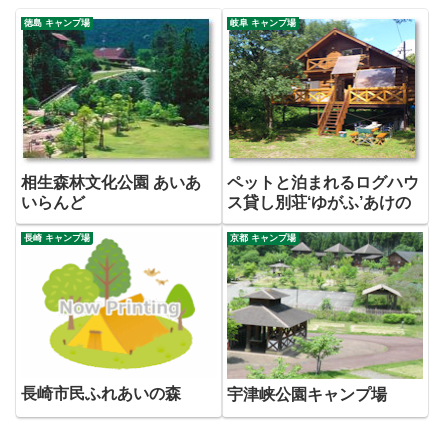
徳島 キャンプ場
岐阜 キャンプ場
相生森林文化公園 あいあ
ペットと泊まれるログハウ
いらんど
ス貸し別荘‘ゆがふ’あけの
長崎 キャンプ場
京都 キャンプ場
長崎市民ふれあいの森
宇津峡公園キャンプ場