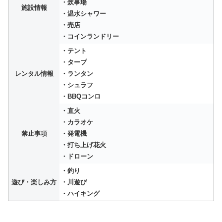
・炊事場
施設情報
・温水シャワー
・売店
・コインランドリー
・テント
・タープ
レンタル情報
・ランタン
・シュラフ
・BBQコンロ
・直火
・カラオケ
禁止事項
・発電機
・打ち上げ花火
・ドローン
・釣り
遊び・楽しみ方
・川遊び
・ハイキング