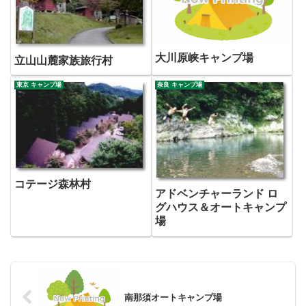
大川原峡キャンプ場
立山山麓家族旅行村
東京 キャンプ場
奈良 キャンプ場
コテージ森林村
アドベンチャーランド ロ
グハウス＆オートキャンプ
場
南那須オートキャンプ場