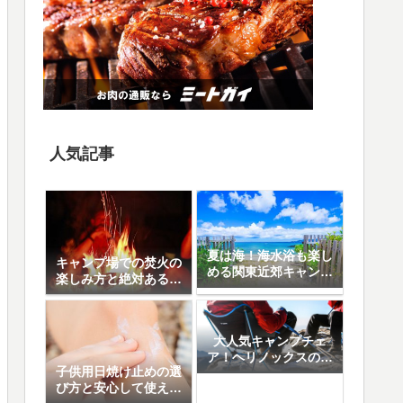
人気記事
夏は海！海水浴も楽し
キャンプ場での焚火の
める関東近郊キャンプ
楽しみ方と絶対あると
場10選
便利なアイテム8選
大人気キャンプチェ
ア！ヘリノックスの魅
子供用日焼け止めの選
力と人気の5モデル徹
び方と安心して使える
底比較