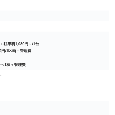
車料1,080円～/1台
0円/1区画＋管理費
円～/1棟＋管理費
ト