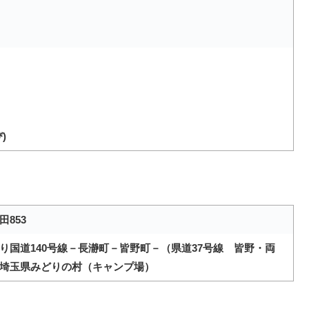
)
853
り国道140号線－長瀞町－皆野町－（県道37号線 皆野・両
埼玉県みどりの村（キャンプ場）