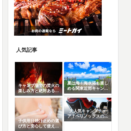
人気記事
夏は海！海水浴も楽し
キャンプ場での焚火の
める関東近郊キャンプ
楽しみ方と絶対あると
場10選
便利なアイテム8選
大人気キャンプチェ
ア！ヘリノックスの魅
子供用日焼け止めの選
力と人気の5モデル徹
び方と安心して使える
底比較