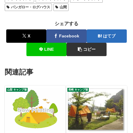
バンガロー・ログハウス
山間
シェアする
X
Facebook
はてブ
LINE
コピー
関連記事
山梨 キャンプ場
長崎 キャンプ場