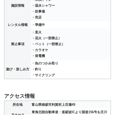
施設情報
・温水シャワー
・炊事場
・売店
レンタル情報
・準備中
・直火
・花火（一部禁止）
禁止事項
・ペット（一部禁止）
・カラオケ
・発電機
・魚のつかみ取り
遊び・楽しみ方
・釣り
・サイクリング
アクセス情報
所在地
富山県南砺市利賀村上百瀬49
東海北陸自動車道・道砺波ICより国道156号を庄川
アクセス