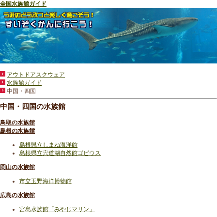
全国水族館ガイド
アウトドアスクウェア
水族館ガイド
中国・四国
中国・四国の水族館
鳥取の水族館
島根の水族館
島根県立しまね海洋館
島根県立宍道湖自然館ゴビウス
岡山の水族館
市立玉野海洋博物館
広島の水族館
宮島水族館「みやじマリン」