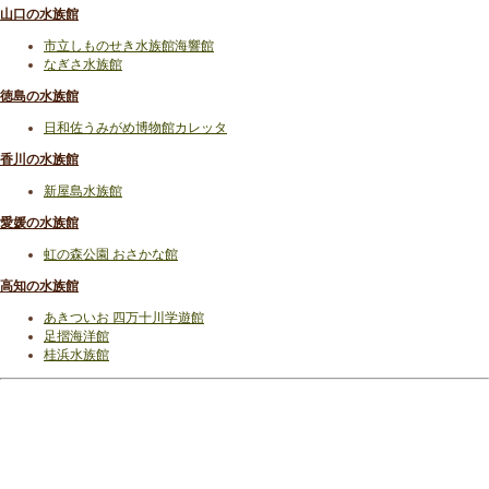
山口の水族館
市立しものせき水族館海響館
なぎさ水族館
徳島の水族館
日和佐うみがめ博物館カレッタ
香川の水族館
新屋島水族館
愛媛の水族館
虹の森公園 おさかな館
高知の水族館
あきついお 四万十川学遊館
足摺海洋館
桂浜水族館