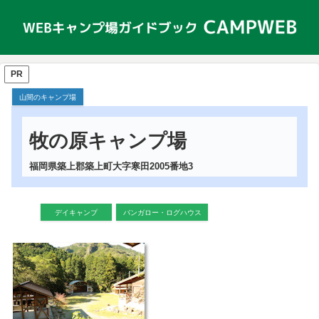
PR
山間のキャンプ場
牧の原キャンプ場
福岡県築上郡築上町大字寒田2005番地3
デイキャンプ
バンガロー・ログハウス