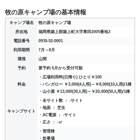
牧の原キャンプ場の基本情報
キャンプ場名
牧の原キャンプ場
所在地
福岡県築上郡築上町大字寒田2005番地3
電話番号
0930-52-0001
利用期間
7月～8月
環境
山間
予約
要予約 6月から受付可能
・広場利用料(日帰り) ひとり￥100
料金
・バンガロー ￥3,000(4人用)～￥8,000(10人用)/1棟
・山小屋 ￥13,000(30人用)～￥20,000(50人用)/1棟
・全サイト数 ： -サイト
・地面 ： 芝生
キャンプサイト
・AC電源 ： -サイト
・広さ ： -㎡
・管理棟
・炊事場