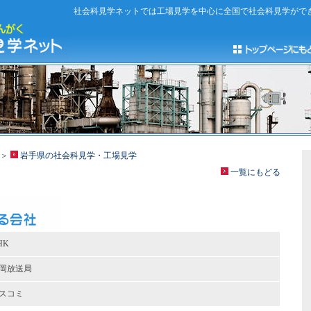
社会科見学ネットでは工場見学を中心に全国で社会科見学がで
＞
岩手県の社会科見学・工場見学
一覧にもどる
HK
岡放送局
スコミ