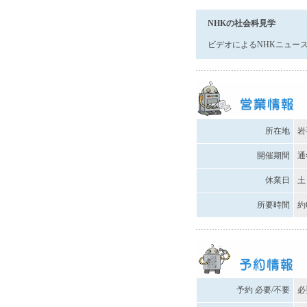
NHKの社会科見学
ビデオによるNHKニュー
所在地
岩
開催期間
通
休業日
土
所要時間
約
予約 必要/不要
必