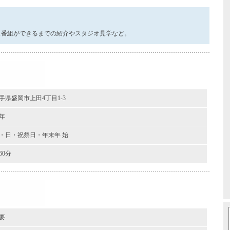
ス番組ができるまでの紹介やスタジオ見学など。
手県盛岡市上田4丁目1-3
年
・日・祝祭日・年末年 始
60分
要