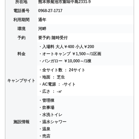
所在地
熊本県菊池市重味中島2331-9
電話番号
0968-27-1717
利用期間
通年
環境
河畔
予約
要予約 随時受付
・入場料 大人￥400 小人￥200
料金
・オートキャンプ ￥1,500～/1区画
・バンガロー ￥10,000～/1棟
・全サイト数 ： 24サイト
・地面 ： 芝生
キャンプサイト
・AC電源 ： -サイト
・広さ ： -㎡
・管理棟
・炊事場
・水洗トイレ
施設情報
・温水シャワー
・温泉
・売店