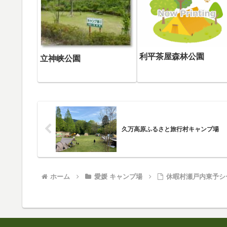
利平茶屋森林公園
立神峡公園
久万高原ふるさと旅行村キャンプ場
ホーム
愛媛 キャンプ場
休暇村瀬戸内東予シ