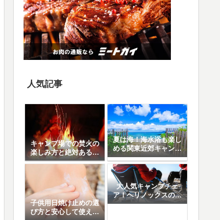
人気記事
夏は海！海水浴も楽し
キャンプ場での焚火の
める関東近郊キャンプ
楽しみ方と絶対あると
場10選
便利なアイテム8選
大人気キャンプチェ
ア！ヘリノックスの魅
子供用日焼け止めの選
力と人気の5モデル徹
び方と安心して使える
底比較