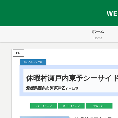
ホーム
Home
PR
海辺のキャンプ場
休暇村瀬戸内東予シーサイ
愛媛県西条市河原津乙7－179
テントキャンプ
オートキャンプ
常設テント