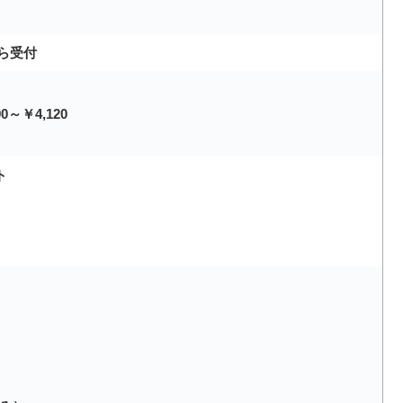
ら受付
～￥4,120
ト