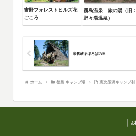
吉野フォレストヒルズ花
霧島温泉 旅の湯（旧
ごころ
野々湯温泉）
帝釈峡まほろばの里
ホーム
徳島 キャンプ場
恵比須浜キャンプ村
お