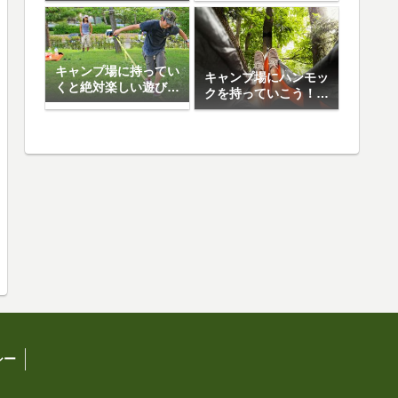
日焼け止め5選
キャンプ場に持ってい
キャンプ場にハンモッ
くと絶対楽しい遊び道
クを持っていこう！お
具10選
すすめハンモック5選
シー