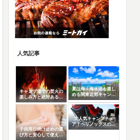
人気記事
夏は海！海水浴も楽し
キャンプ場での焚火の
める関東近郊キャンプ
楽しみ方と絶対あると
場10選
便利なアイテム8選
大人気キャンプチェ
ア！ヘリノックスの魅
子供用日焼け止めの選
力と人気の5モデル徹
び方と安心して使える
底比較