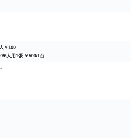
人￥100
/6人用1張 ￥500/1台
ト