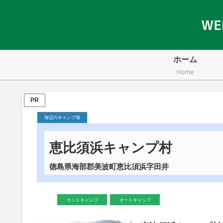
ホーム
Home
PR
海辺のキャンプ場
恵比須浜キャンプ村
徳島県海部郡美波町恵比須浜字田井
テントキャンプ
オートキャンプ