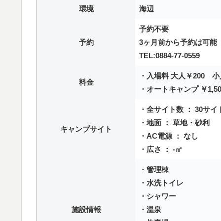
環境
海辺
予約不要
予約
3ヶ月前から予約は可能
TEL:0884-77-0559
・入場料 大人￥200 小
料金
・オートキャンプ ￥1,500
・全サイト数 ： 30サイ
・地面 ： 草地・砂利
キャンプサイト
・AC電源 ： なし
・広さ ： -㎡
・管理棟
・水洗トイレ
・シャワー
施設情報
・温泉