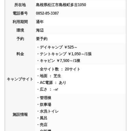
所在地
島根県松江市島根町多古1050
電話番号
0852-85-3387
利用期間
通年
環境
海辺
予約
要予約
・デイキャンプ ￥525～
料金
・テントキャンプ ￥1,050～/1張
・キャビン ￥7,500～/1棟
・全サイト数 ： 20サイト
・地面 ： 芝生
キャンプサイト
・AC電源 ： あり
・広さ ： -㎡
・管理棟
・炊事場
・水洗トイレ
施設情報
・風呂
・売店