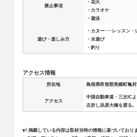
・花火
禁止事項
・カラオケ
・遊泳
・カヌー･･･レッスン・
遊び・楽しみ方
・水遊び
・釣り
アクセス情報
所在地
島根県邑智郡美郷町亀村
中国自動車道・三次ICよ
アクセス
左折し浜原大橋を渡る。
掲載している内容は取材当時の情報に基づいており