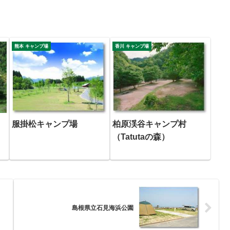
熊本 キャンプ場
香川 キャンプ場
服掛松キャンプ場
柏原渓谷キャンプ村
（Tatutaの森）
島根県立石見海浜公園