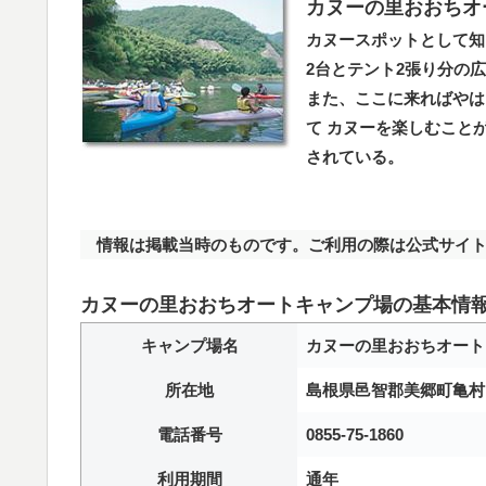
カヌーの里おおちオ
カヌースポットとして知
2台とテント2張り分の
また、ここに来ればやは
て カヌーを楽しむこと
されている。
情報は掲載当時のものです。ご利用の際は公式サイト
カヌーの里おおちオートキャンプ場の基本情
キャンプ場名
カヌーの里おおちオート
所在地
島根県邑智郡美郷町亀村
電話番号
0855-75-1860
利用期間
通年