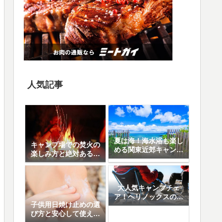
人気記事
夏は海！海水浴も楽し
キャンプ場での焚火の
める関東近郊キャンプ
楽しみ方と絶対あると
場10選
便利なアイテム8選
大人気キャンプチェ
ア！ヘリノックスの魅
子供用日焼け止めの選
力と人気の5モデル徹
び方と安心して使える
底比較