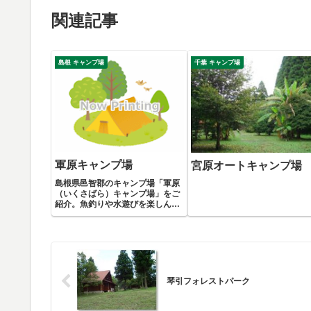
関連記事
島根 キャンプ場
千葉 キャンプ場
軍原キャンプ場
宮原オートキャンプ場
島根県邑智郡のキャンプ場「軍原
（いくさばら）キャンプ場」をご
紹介。魚釣りや水遊びを楽しんだ
り、周囲の森での昆虫採取や珍し
い植物の観察など自然を満喫でき
るキャンプ場です。
琴引フォレストパーク