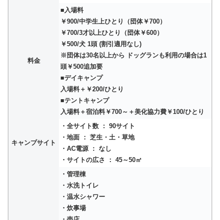
■入場料
￥900/中学生上ひとり（団体￥700）
￥700/3才以上ひとり（団体￥600）
￥500/犬 1頭 (割引適用なし)
※団体は30名以上から ドッグランも利用の場合は1
料金
頭￥500追加要
■デイキャンプ
入場料＋￥200/ひとり
■テントキャンプ
入場料＋宿泊料￥700～＋美化協力費￥100/ひとり
・全サイト数 ： 90サイト
・地面 ： 芝生・土・草地
キャンプサイト
・AC電源 ： なし
・サイトの広さ ： 45～50㎡
・管理棟
・水洗トイレ
・温水シャワー
・炊事場
・売店