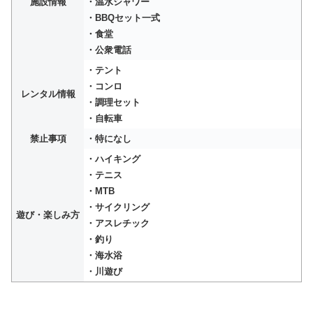
施設情報
・温水シャワー
・BBQセット一式
・食堂
・公衆電話
・テント
・コンロ
レンタル情報
・調理セット
・自転車
禁止事項
・特になし
・ハイキング
・テニス
・MTB
・サイクリング
遊び・楽しみ方
・アスレチック
・釣り
・海水浴
・川遊び