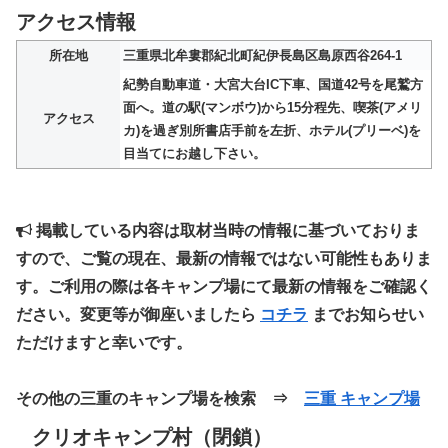
アクセス情報
所在地
三重県北牟婁郡紀北町紀伊長島区島原西谷264-1
紀勢自動車道・大宮大台IC下車、国道42号を尾鷲方
面へ。道の駅(マンボウ)から15分程先、喫茶(アメリ
アクセス
カ)を過ぎ別所書店手前を左折、ホテル(プリーベ)を
目当てにお越し下さい。
掲載している内容は取材当時の情報に基づいておりま
すので、ご覧の現在、最新の情報ではない可能性もありま
す。ご利用の際は各キャンプ場にて最新の情報をご確認く
ださい。変更等が御座いましたら
コチラ
までお知らせい
ただけますと幸いです。
その他の三重のキャンプ場を検索 ⇒
三重 キャンプ場
クリオキャンプ村（閉鎖）