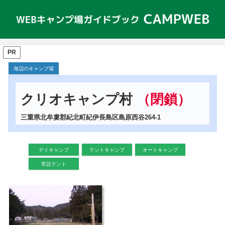
PR
海辺のキャンプ場
クリオキャンプ村
（閉鎖）
三重県北牟婁郡紀北町紀伊長島区島原西谷264-1
デイキャンプ
テントキャンプ
オートキャンプ
常設テント