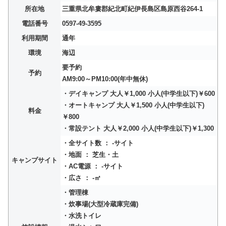
所在地
三重県北牟婁郡紀北町紀伊長島区島原西谷264-1
電話番号
0597-49-3595
利用期間
通年
環境
海辺
要予約
予約
AM9:00～PM10:00(年中無休)
・デイキャンプ 大人￥1,000 小人(中学生以下)￥600
・オートキャンプ 大人￥1,500 小人(中学生以下)
料金
￥800
・常設テント 大人￥2,000 小人(中学生以下)￥1,300
・全サイト数 ： -サイト
・地面 ： 芝生・土
キャンプサイト
・AC電源 ： -サイト
・広さ ： -㎡
・管理棟
・炊事場(大型冷蔵庫完備)
・水洗トイレ