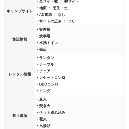
・全サイト数 ： 40サイト
・地面 ： 芝生・土
キャンプサイト
・AC電源 ： なし
・サイトの広さ ： フリー
・管理棟
・炊事場
施設情報
・水洗トイレ
・売店
・ランタン
・テーブル
・チェア
レンタル情報
・カセットコンロ
・BBQコンロ
・トング
・直火
・焚き火
・ペット連れ込み
禁止事項
・花火
・凧揚げ